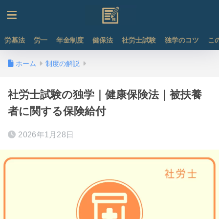
労基法
労一
年金制度
健保法
社労士試験
独学のコツ
こ
ホーム
制度の解説
社労士試験の独学｜健康保険法｜被扶養
者に関する保険給付
2026年1月28日