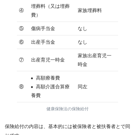
埋葬料（又は埋葬
④
家族埋葬料
費）
⑤
傷病手当金
なし
⑥
出産手当金
なし
家族出産育児一
⑦
出産育児一時金
時金
高額療養費
⑧
高額介護合算療
同左
養費
健康保険法の保険給付
保険給付の内容は、基本的には被保険者と被扶養者とで同