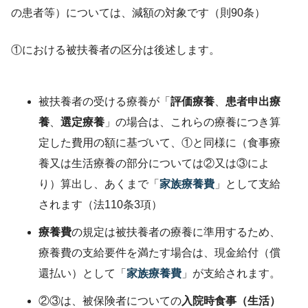
の患者等）については、減額の対象です（則90条）
①における被扶養者の区分は後述します。
被扶養者の受ける療養が「
評価療養
、
患者申出療
養
、
選定療養
」の場合は、これらの療養につき算
定した費用の額に基づいて、①と同様に（食事療
養又は生活療養の部分については②又は③によ
り）算出し、あくまで「
家族療養費
」として支給
されます（法110条3項）
療養費
の規定は被扶養者の療養に準用するため、
療養費の支給要件を満たす場合は、現金給付（償
還払い）として「
家族療養費
」が支給されます。
②③は、被保険者についての
入院時食事（生活）