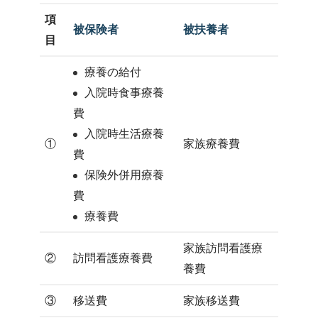
項
被保険者
被扶養者
目
療養の給付
入院時食事療養
費
入院時生活療養
①
家族療養費
費
保険外併用療養
費
療養費
家族訪問看護療
②
訪問看護療養費
養費
③
移送費
家族移送費