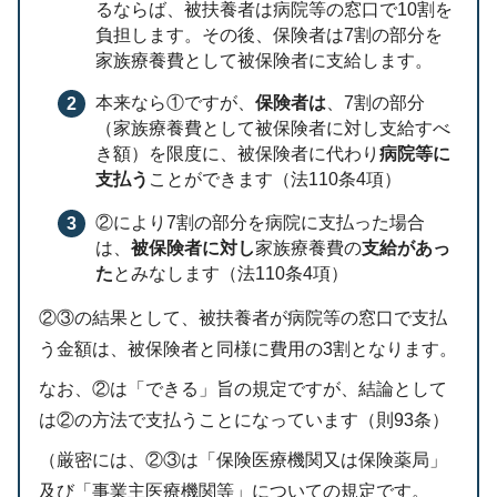
るならば、被扶養者は病院等の窓口で10割を
負担します。その後、保険者は7割の部分を
家族療養費として被保険者に支給します。
本来なら①ですが、
保険者は
、7割の部分
（家族療養費として被保険者に対し支給すべ
き額）を限度に、被保険者に代わり
病院等に
支払う
ことができます（法110条4項）
②により7割の部分を病院に支払った場合
は、
被保険者に対し
家族療養費の
支給があっ
た
とみなします（法110条4項）
②③の結果として、被扶養者が病院等の窓口で支払
う金額は、被保険者と同様に費用の3割となります。
なお、②は「できる」旨の規定ですが、結論として
は②の方法で支払うことになっています（則93条）
（厳密には、②③は「保険医療機関又は保険薬局」
及び「事業主医療機関等」についての規定です。