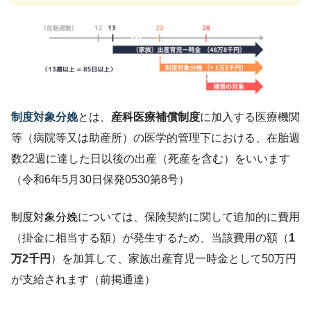
制度対象分娩
とは、
産科医療補償制度
に加入する医療機関
等（病院等又は助産所）の医学的管理下における、在胎週
数22週に達した日以後の出産（死産を含む）をいいます
（令和6年5月30日保発0530第8号）
制度対象分娩
については、保険契約に関して追加的に費用
（掛金に相当する額）が発生するため、当該費用の額（
1
万2千円
）を加算して、家族出産育児一時金として50万円
が支給されます（前掲通達）