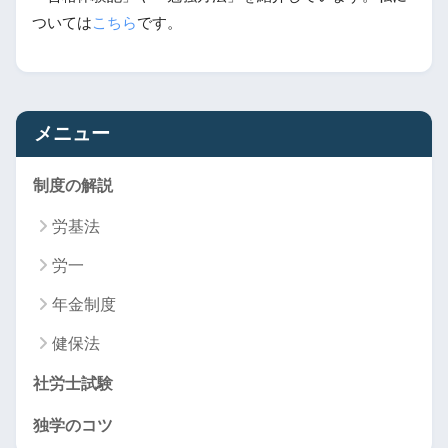
ついては
こちら
です。
メニュー
制度の解説
労基法
労一
年金制度
健保法
社労士試験
独学のコツ