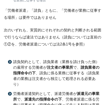
る業務に従事する場合
「労働者派遣」「請負」ともに、「労働者が業務に従事す
る場所」は要件ではありません
次のいずれも、実質的にそれぞれの契約と判断される範囲
で行うならば違法ではありません（請負については直前の
①②を、労働者派遣については法2条1号を参照）
請負契約として、請負業者（業務を請け負った側）
の雇用する労働者が
注文者の事業所
で、
請負業者の
指揮命令の下
、請負に係る業務に従事する（請負業
者の業務は注文者から独立して処理される必要あ
り）
労働者派遣契約として、派遣労働者が
派遣元の事業
所
で、
派遣先の指揮命令の下
、労働者派遣に係る労
働に従事する（指揮命令に伴って生じる利益は直接