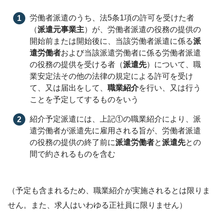
労働者派遣のうち、法5条1項の許可を受けた者
（
派遣元事業主
）が、労働者派遣の役務の提供の
開始前または開始後に、当該労働者派遣に係る
派
遣労働者
および当該派遣労働者に係る労働者派遣
の役務の提供を受ける者（
派遣先
）について、職
業安定法その他の法律の規定による許可を受け
て、又は届出をして、
職業紹介
を行い、又は行う
ことを予定してするものをいう
紹介予定派遣には、上記①の職業紹介により、派
遣労働者が派遣先に雇用される旨が、労働者派遣
の役務の提供の終了前に
派遣労働者
と
派遣先
との
間で約されるものを含む
（予定も含まれるため、職業紹介が実施されるとは限りま
せん。また、求人はいわゆる正社員に限りません）