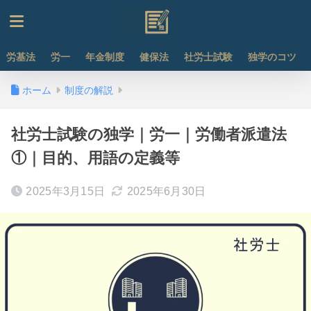
労基法
労一
年金制度
健保法
社労士試験
独学のコツ
ホーム
制度の解説
社労士試験の独学｜労一｜労働者派遣法
①｜目的、用語の定義等
2025年3月15日
2025年6月30日