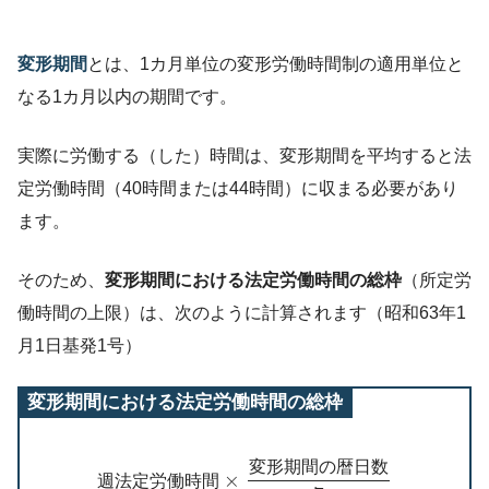
変形期間
とは、1カ月単位の変形労働時間制の適用単位と
なる1カ月以内の期間です。
実際に労働する（した）時間は、変形期間を平均すると法
定労働時間（40時間または44時間）に収まる必要があり
ます。
そのため、
変形期間における法定労働時間の総枠
（所定労
働時間の上限）は、次のように計算されます（昭和63年1
月1日基発1号）
変形期間における法定労働時間の総枠
変
形
期
間
の
暦
日
数
×
週
法
定
労
働
時
間