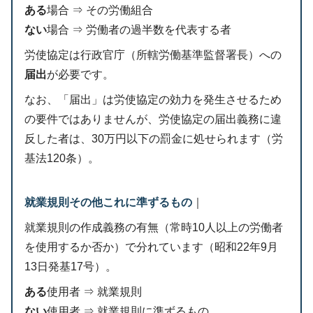
ある
場合 ⇒ その労働組合
ない
場合 ⇒ 労働者の過半数を代表する者
労使協定は行政官庁（所轄労働基準監督署長）への
届出
が必要です。
なお、「届出」は労使協定の効力を発生させるため
の要件ではありませんが、労使協定の届出義務に違
反した者は、30万円以下の罰金に処せられます（労
基法120条）。
就業規則その他これに準ずるもの
｜
就業規則の作成義務の有無（常時10人以上の労働者
を使用するか否か）で分れています（昭和22年9月
13日発基17号）。
ある
使用者 ⇒ 就業規則
ない
使用者 ⇒ 就業規則に準ずるもの