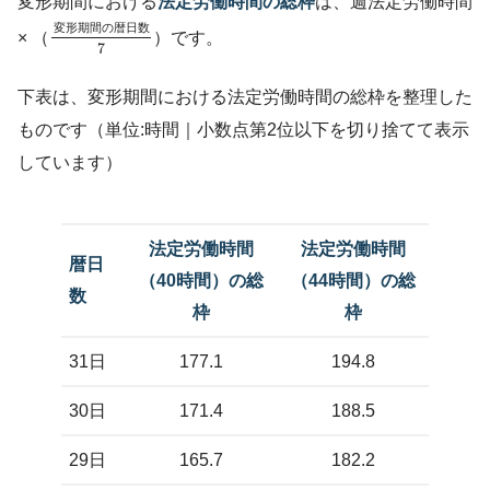
変形期間における
法定労働時間の総枠
は、週法定労働時間
変
形
期
間
の
暦
日
数
× （
）です。
7
下表は、変形期間における法定労働時間の総枠を整理した
ものです（単位:時間｜小数点第2位以下を切り捨てて表示
しています）
法定労働時間
法定労働時間
暦日
（40時間）の総
（44時間）の総
数
枠
枠
31日
177.1
194.8
30日
171.4
188.5
29日
165.7
182.2