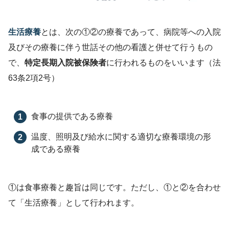
生活療養
とは、次の①②の療養であって、病院等への入院
及びその療養に伴う世話その他の看護と併せて行うもの
で、
特定長期入院被保険者
に行われるものをいいます（法
63条2項2号）
食事の提供である療養
入院
時食事療養費に係る食事療養及び入院時生活療養費
温度、照明及び給水に関する適切な療養環境の形
成である療養
に係る生活療養の実施上の留意事項について
（PDF）
①は食事療養と趣旨は同じです。ただし、①と②を合わせ
て「生活療養」として行われます。