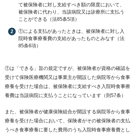
て被保険者に対し支給すべき額の限度において、
被保険者に代わり、当該病院又は診療所に支払う
ことができる（法85条5項）
療養の給付に要する費用の額の算定基準（保険外
①による支払があったときは、被保険者に対し入
院時食事療養費の支給があったものとみなす（法
併用療養費、船保の療養の給付についての定めを
85条6項）
含む）
食事療養の費用の額の算定基準
①は「できる」旨の規定ですが、被保険者が資格の確認を
生活療養の費用の額の算定基準
受けて保険医療機関又は事業主が開設した病院等から食事
指定訪問看護に要する費用の額の算定基準
療養を受けた場合は、被保険者に支給すべき入院時食事療
養費は当該病院に支払うことになっています（則57条）
評価療養の範囲
選定療養の範囲
また、被保険者が健康保険組合が開設する病院等から食事
療養を受けた場合において、保険者がその被保険者の支払
保険医療機関及び保険医療養担当規則（船保、国
うべき食事療養に要した費用のうち入院時食事療養費とし
保を含む）