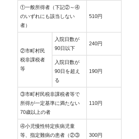
①一般所得者（下記②～④
のいずれにも該当しない
510円
者）
入院日数が
240円
90日以下
②市町村民
税非課税者
入院日数が
等
90日を超え
190円
る
③市町村民税非課税者等で
所得が一定基準に満たない
110円
70歳以上の者
④小児慢性特定疾病児童
等、指定難病の患者（②③
300円