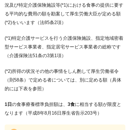
保険医及び保険薬剤師の登録の取消し
況及び特定介護保険施設等(*1)における食事の提供に要す
る平均的な費用の額を勘案して厚生労働大臣が定める額
(*2)をいいます（法85条2項）
(*1)特定介護サービスを行う介護保険施設、指定地域密着
型サービス事業者、指定居宅サービス事業者の総称です
年金を含めた社会保障制度の話
（介護保険法51条の3第1項）
⇒ 社会保障審議会
(*2)所得の状況その他の事情をしん酌して厚生労働省令
医療のうち診療報酬についての話
（則58条）で定める者については、別に定める額（具体
⇒ 中医協
的には下表を参照）
医療のうち病院・薬局、医師・薬剤師の話
1日
の食事療養標準負担額は、
3食
に相当する額が限度と
⇒ 地医協
なります（平成8年8月16日厚生省告示203号）