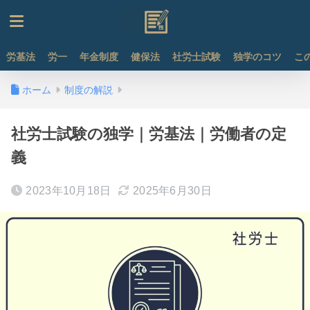
労基法
労一
年金制度
健保法
社労士試験
独学のコツ
こ
ホーム
制度の解説
社労士試験の独学｜労基法｜労働者の定
義
2023年10月18日
2025年6月30日