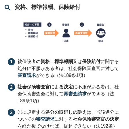
資格、標準報酬、保険給付
被保険者の
資格
、
標準報酬
又は
保険給付
に関する
処分に不服がある者は、社会保険審査官に対して
審査請求
ができる（法189条1項）
社会保険審査官による決定
に不服がある者は、社
会保険審査会に対して
再審査請求
ができる（法
189条1項）
①に規定する
処分の取消しの訴え
は、当該処分に
ついての
審査請求
に対する
社会保険審査官の決定
を経た後でなければ、提起できない（法192条）