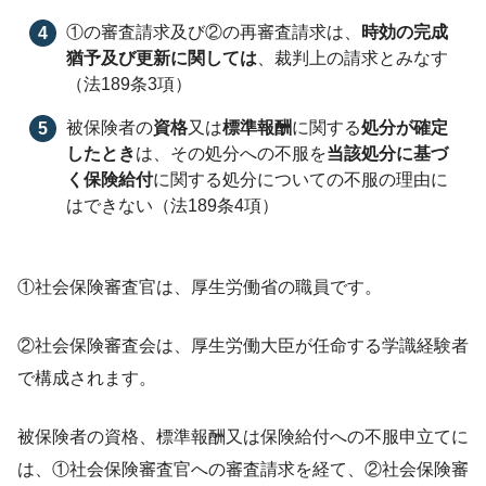
①の審査請求及び②の再審査請求は、
時効の完成
猶予及び更新に関しては
、裁判上の請求とみなす
（法189条3項）
被保険者の
資格
又は
標準報酬
に関する
処分が確定
したとき
は、その処分への不服を
当該処分に基づ
く保険給付
に関する処分についての不服の理由に
はできない（法189条4項）
①社会保険審査官は、厚生労働省の職員です。
②社会保険審査会は、厚生労働大臣が任命する学識経験者
で構成されます。
被保険者の資格、標準報酬又は保険給付への不服申立てに
は、①社会保険審査官への審査請求を経て、②社会保険審