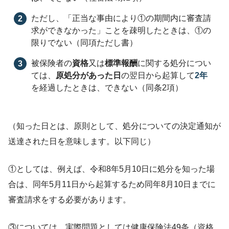
ただし、「正当な事由により①の期間内に審査請
求ができなかった」ことを疎明したときは、①の
限りでない（同項ただし書）
被保険者の
資格
又は
標準報酬
に関する処分につい
ては、
原処分があった日
の翌日から起算して
2年
を経過したときは、できない（同条2項）
（知った日とは、原則として、処分についての決定通知が
送達された日を意味します。以下同じ）
①としては、例えば、令和8年5月10日に処分を知った場
合は、同年5月11日から起算するため同年8月10日までに
審査請求をする必要があります。
③については、実際問題としては健康保険法49条（資格